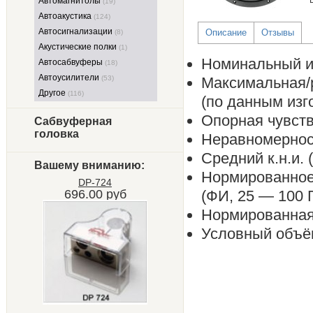
Автомагнитолы
(19)
Автоакустика
(124)
Автосигнализации
Описание
Отзывы
(8)
Акустические полки
(1)
Номинальный и
Автосабвуферы
(18)
Автоусилители
(53)
Максимальная/
Другое
(116)
(по данным изго
Опорная чувстви
Сабвуферная
головка
Неравномерност
Средний к.н.и. 
Вашему вниманию:
Нормированное
DP-724
696.00 руб
(ФИ, 25 — 100 Г
Нормированная 
Условный объё