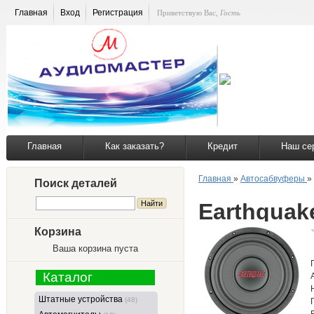
Главная
Вход
Регистрация
Приветствую Вас
,
Гость
Главная
Как заказать?
Кредит
Наш се
Главная
»
Автосабвуферы
»
Поиск деталей
Earthquak
Корзина
Ваша корзина пуста
Каталог
Штатные устройства
(48)