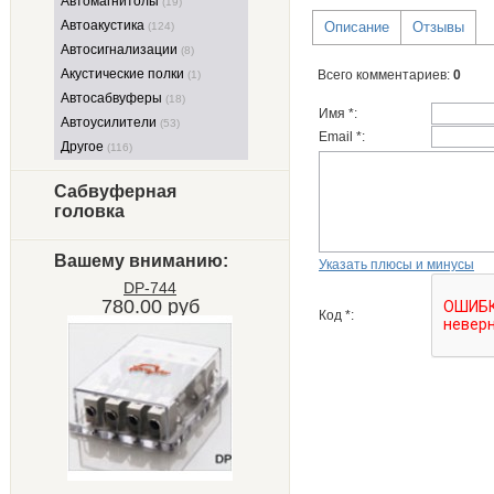
Автомагнитолы
(19)
Автоакустика
Описание
Отзывы
(124)
Автосигнализации
(8)
Акустические полки
Всего комментариев
:
0
(1)
Автосабвуферы
(18)
Имя *:
Автоусилители
(53)
Email *:
Другое
(116)
Сабвуферная
головка
Вашему вниманию:
Указать плюсы и минусы
DP-744
780.00 руб
Код *: