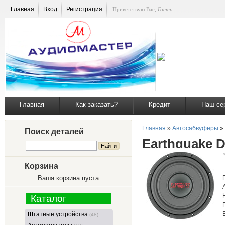
Главная
Вход
Регистрация
Приветствую Вас
,
Гость
Главная
Как заказать?
Кредит
Наш се
Главная
»
Автосабвуферы
»
Поиск деталей
Earthquake 
Корзина
Ваша корзина пуста
Каталог
Штатные устройства
(48)