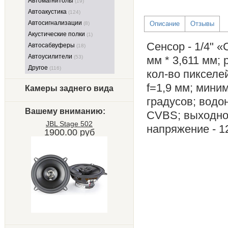
Автомагнитолы
(19)
Автоакустика
(124)
Автосигнализации
Описание
Отзывы
(8)
Акустические полки
(1)
Cенсор - 1/4" 
Автосабвуферы
(18)
Автоусилители
(53)
мм * 3,611 мм;
Другое
(116)
кол-во пикселей
f=1,9 мм; миним
Камеры заднего вида
градусов; водо
Вашему вниманию:
CVBS; выходной
JBL Stage 502
напряжение - 1
1900.00 руб