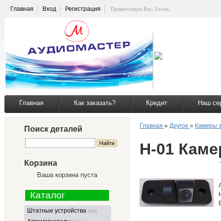
Главная
Вход
Регистрация
Приветствую Вас
,
Гость
Главная
Как заказать?
Кредит
Наш се
Главная
»
Другое
»
Камеры з
Поиск деталей
H-01 Каме
Корзина
Ваша корзина пуста
Каталог
Штатные устройства
(48)