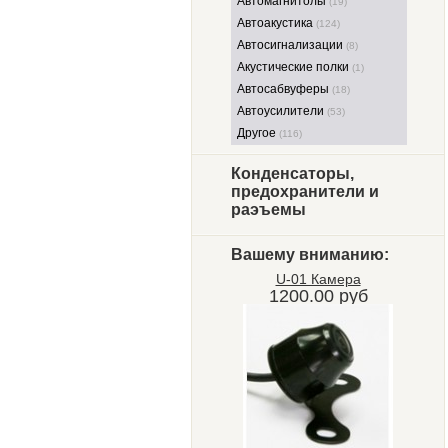
Автомагнитолы
(19)
Автоакустика
(124)
Автосигнализации
(8)
Акустические полки
(1)
Автосабвуферы
(18)
Автоусилители
(53)
Другое
(116)
Конденсаторы,
предохранители и
раэъемы
Вашему вниманию:
U-01 Камера
1200.00 руб