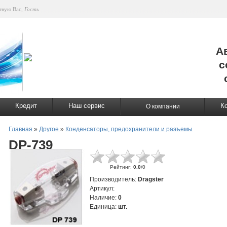
твую Вас
,
Гость
А
с
Кредит
Наш сервис
К
О компании
Главная
»
Другое
»
Конденсаторы, предохранители и раэъемы
DP-739
Рейтинг
:
0.0
/
0
Производитель
:
Dragster
Артикул
:
Наличие
:
0
Единица
:
шт.