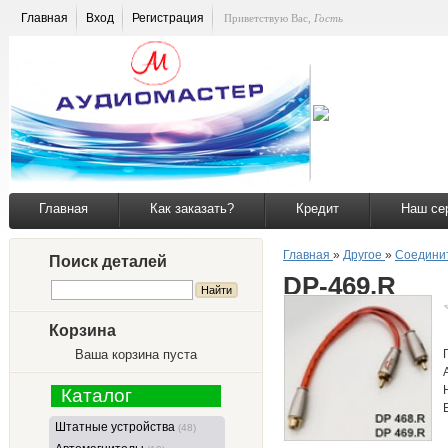
Главная
Вход
Регистрация
Приветствую Вас
,
Гость
Главная
Как заказать?
Кредит
Наш се
Главная
»
Другое
»
Соедини
Поиск деталей
DP-469.R
Корзина
Ваша корзина пуста
Каталог
Штатные устройства
(48)