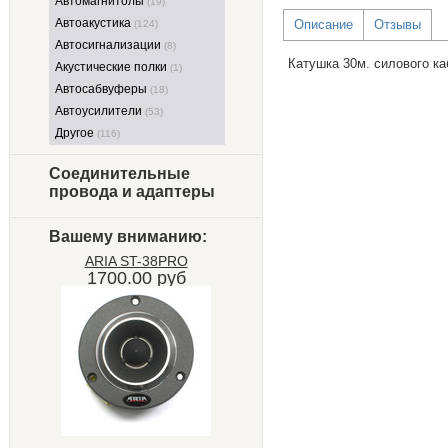
Автомагнитолы
(19)
Автоакустика
Описание
Отзывы
(124)
Автосигнализации
(8)
Катушка 30м. силового к
Акустические полки
(1)
Автосабвуферы
(18)
Автоусилители
(53)
Другое
(116)
Соединительные
провода и адаптеры
Вашему вниманию:
ARIA ST-38PRO
1700.00 руб