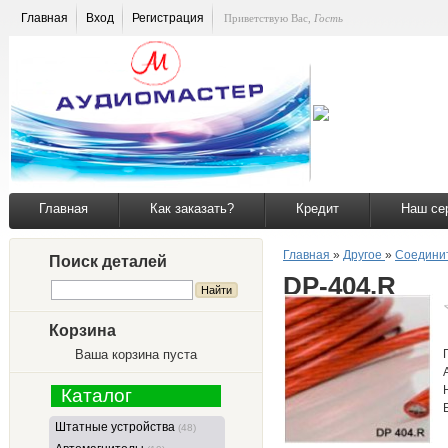
Главная
Вход
Регистрация
Приветствую Вас
,
Гость
Главная
Как заказать?
Кредит
Наш се
Главная
»
Другое
»
Соедини
Поиск деталей
DP-404.R
Корзина
Ваша корзина пуста
Каталог
Штатные устройства
(48)