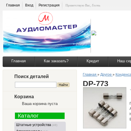
Главная
Вход
Регистрация
Приветствую Вас
,
Гость
Главная
Как заказать?
Кредит
Наш се
Главная
»
Другое
»
Конденса
Поиск деталей
DP-773
Корзина
Ваша корзина пуста
Каталог
Штатные устройства
(48)