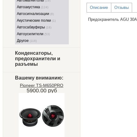
Автомагнитолы
(19)
Автоакустика
Описание
Отзывы
(124)
Автосигнализации
(8)
Предохранитель AGU 30А (
Акустические полки
(1)
Автосабвуферы
(18)
Автоусилители
(53)
Другое
(116)
Конденсаторы,
предохранители и
раэъемы
Вашему вниманию:
Pioneer TS-M650PRO
5900.00 руб