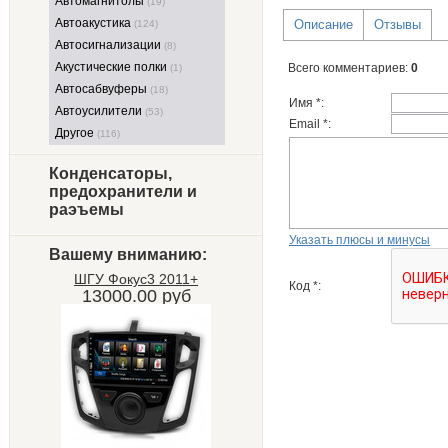
Автомагнитолы
(19)
Автоакустика
Описание
Отзывы
(124)
Автосигнализации
(8)
Акустические полки
Всего комментариев
:
0
(1)
Автосабвуферы
(18)
Имя *:
Автоусилители
(53)
Email *:
Другое
(116)
Конденсаторы,
предохранители и
раэъемы
Указать плюсы и минусы
Вашему вниманию:
ШГУ Фокус3 2011+
Код *:
13000.00 руб