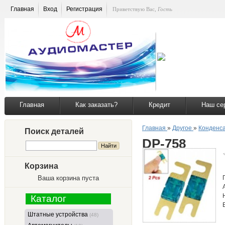
Главная
Вход
Регистрация
Приветствую Вас
,
Гость
Главная
Как заказать?
Кредит
Наш се
Главная
»
Другое
»
Конденса
Поиск деталей
DP-758
Корзина
Ваша корзина пуста
Каталог
Штатные устройства
(48)