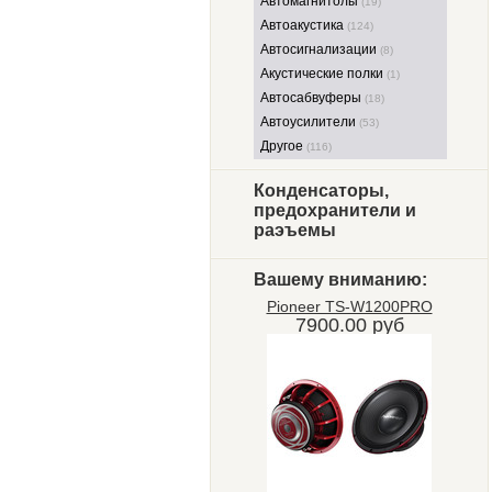
Автомагнитолы
(19)
Автоакустика
(124)
Автосигнализации
(8)
Акустические полки
(1)
Автосабвуферы
(18)
Автоусилители
(53)
Другое
(116)
Конденсаторы,
предохранители и
раэъемы
Вашему вниманию:
Pioneer TS-W1200PRO
7900.00 руб