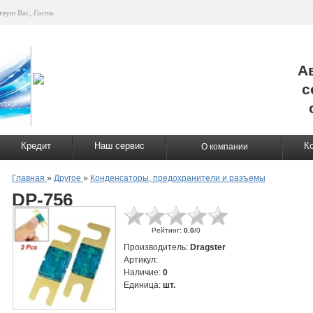
твую Вас
,
Гость
А
с
Кредит
Наш сервис
К
О компании
Главная
»
Другое
»
Конденсаторы, предохранители и раэъемы
DP-756
Рейтинг
:
0.0
/
0
Производитель
:
Dragster
Артикул
:
Наличие
:
0
Единица
:
шт.