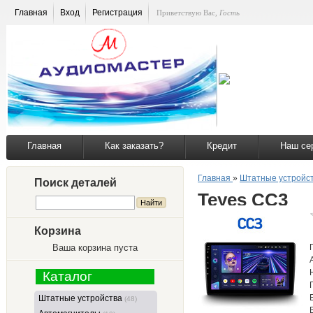
Главная
Вход
Регистрация
Приветствую Вас
,
Гость
Главная
Как заказать?
Кредит
Наш се
Главная
»
Штатные устройс
Поиск деталей
Teyes CC3
Корзина
Ваша корзина пуста
Каталог
Штатные устройства
(48)