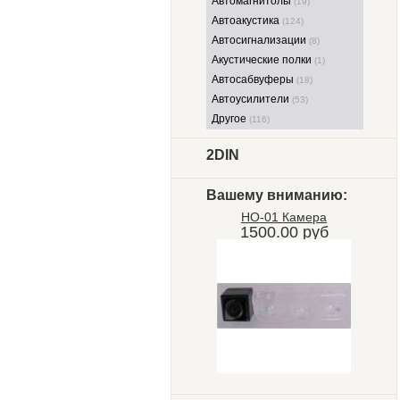
Автомагнитолы
(19)
Автоакустика
(124)
Автосигнализации
(8)
Акустические полки
(1)
Автосабвуферы
(18)
Автоусилители
(53)
Другое
(116)
2DIN
Вашему вниманию:
HO-01 Камера
1500.00 руб