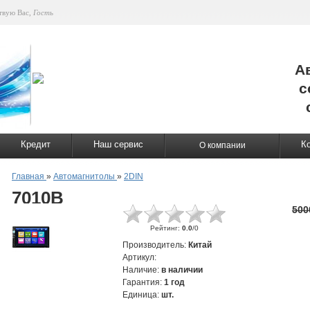
твую Вас
,
Гость
А
с
Кредит
Наш сервис
К
О компании
Главная
»
Автомагнитолы
»
2DIN
7010В
500
Рейтинг
:
0.0
/
0
Производитель
:
Китай
Артикул
:
Наличие
:
в наличии
Гарантия
:
1 год
Единица
:
шт.