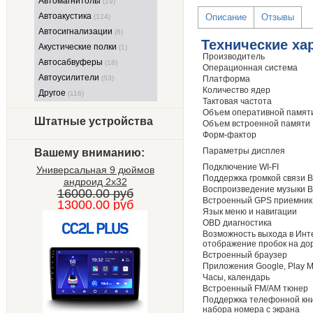
Автомагнитолы
(19)
Автоакустика
Описание
Отзывы
(124)
Автосигнализации
(8)
Технические ха
Акустические полки
(1)
Производитель
Автосабвуферы
(18)
Операционная система
Автоусилители
(53)
Платформа
Количество ядер
Другое
(116)
Тактовая частота
Объем оперативной памят
Штатные устройства
Объем встроенной памяти
Форм-фактор
Параметры дисплея
Вашему вниманию:
Подключение WI-FI
Универсальная 9 дюймов
Поддержка громкой связи B
андроид 2х32
Воспроизведение музыки Bl
16000.00 руб
Встроенный GPS приемник
13000.00 руб
Язык меню и навигации
OBD диагностика
Возможность выхода в Инт
отображение пробок на до
Встроенный браузер
Приложения Google, Play M
Часы, календарь
Встроенный FM/AM тюнер
Поддержка телефонной кни
набора номера с экрана