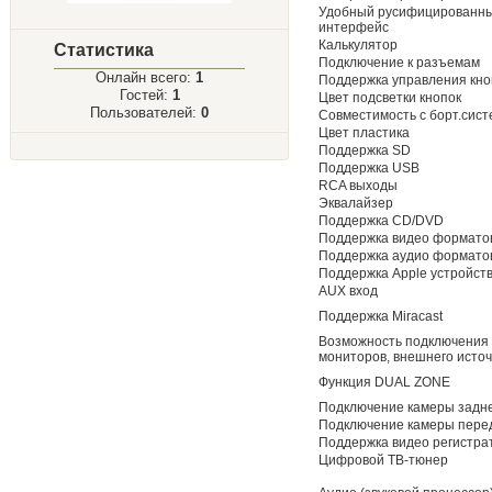
Удобный русифицированны
интерфейс
Калькулятор
Статистика
Подключение к разъемам
Онлайн всего:
1
Поддержка управления кно
Гостей:
1
Цвет подсветки кнопок
Пользователей:
0
Совместимость с борт.сис
Цвет пластика
Поддержка SD
Поддержка USB
RCA выходы
Эквалайзер
Поддержка CD/DVD
Поддержка видео формато
Поддержка аудио формато
Поддержка Apple устройст
AUX вход
Поддержка Miracast
Возможность подключения
мониторов, внешнего источ
Функция DUAL ZONE
Подключение камеры задне
Подключение камеры перед
Поддержка видео регистра
Цифровой ТВ-тюнер