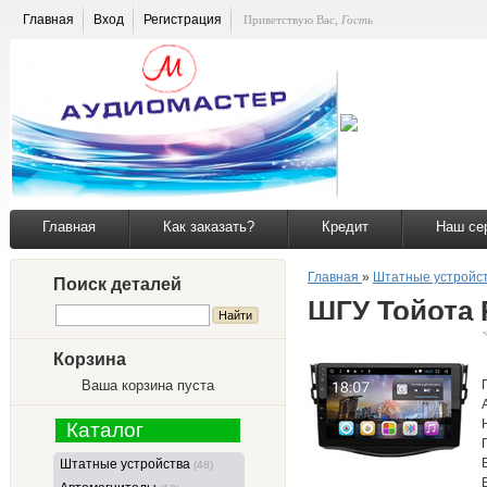
Главная
Вход
Регистрация
Приветствую Вас
,
Гость
Главная
Как заказать?
Кредит
Наш се
Главная
»
Штатные устройс
Поиск деталей
ШГУ Тойота 
Корзина
Ваша корзина пуста
Каталог
Штатные устройства
(48)