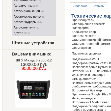
Автомагнитолы
(19)
Автоакустика
Описание
Отзывы
(124)
Автосигнализации
(8)
Технические ха
Акустические полки
(1)
Производитель
Автосабвуферы
(18)
Операционная система
Автоусилители
(53)
Платформа
Количество ядер
Другое
(116)
Тактовая частота
Объем оперативной памят
Штатные устройства
Объем встроенной памяти
Форм-фактор
Параметры дисплея
Вашему вниманию:
Подключение WI-FI
ШГУ Mазда 6 2008-12
Поддержка громкой связи B
13000.00 руб
Воспроизведение музыки Bl
9500.00 руб
Встроенный GPS приемник
Язык меню и навигации
OBD диагностика
Возможность выхода в Инт
отображение пробок на до
Встроенный браузер
Приложения Google, Play M
Часы, календарь
Встроенный FM/AM тюнер
Поддержка телефонной кни
набора номера с экрана