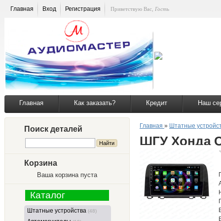
Главная
Вход
Регистрация
Приветствую Вас
,
Гость
Главная
Как заказать?
Кредит
Наш се
Главная
»
Штатные устройс
Поиск деталей
ШГУ Хонда C
Корзина
Ваша корзина пуста
Каталог
Штатные устройства
(48)