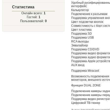
Удобный русифицированны
интерфейс
Статистика
Калькулятор
Онлайн всего:
1
Подключение к разъемам
Гостей:
1
Поддержка управления кно
Пользователей:
0
Цвет подсветки кнопок
Совместимость с борт.сис
Цвет пластика
Поддержка SD
Поддержка USB
RCA выходы
Эквалайзер
Поддержка CD/DVD
Поддержка видео формато
Поддержка аудио формато
Поддержка Apple устройст
AUX вход
Поддержка Miracast
Возможность подключения
мониторов, внешнего источ
Функция DUAL ZONE
Подключение камеры задне
Подключение камеры перед
Поддержка видео регистра
Цифровой ТВ-тюнер