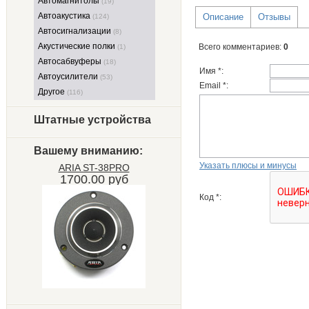
Автомагнитолы
(19)
Автоакустика
Описание
Отзывы
(124)
Автосигнализации
(8)
Акустические полки
Всего комментариев
:
0
(1)
Автосабвуферы
(18)
Имя *:
Автоусилители
(53)
Email *:
Другое
(116)
Штатные устройства
Вашему вниманию:
Указать плюсы и минусы
ARIA ST-38PRO
1700.00 руб
Код *: