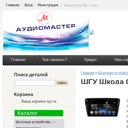
Главная
Вход
Регистрация
Приветствую Вас
,
Гость
Главная
Как заказать?
Кредит
Наш се
Главная
»
Штатные устройс
Поиск деталей
ШГУ Шкода О
Корзина
Ваша корзина пуста
Каталог
Штатные устройства
(48)