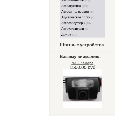
Автомагнитолы
(19)
Автоакустика
(124)
Автосигнализации
(8)
Акустические полки
(1)
Автосабвуферы
(18)
Автоусилители
(53)
Другое
(116)
Штатные устройства
Вашему вниманию:
N-02 Камера
1500.00 руб