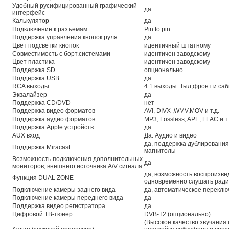
Удобный русифицированный графический
да
интерфейс
Калькулятор
да
Подключение к разъемам
Pin to pin
Поддержка управления кнопок руля
да
Цвет подсветки кнопок
идентичный штатному
Совместимость с борт.системами
идентичен заводскому
Цвет пластика
идентичен заводскому
Поддержка SD
опционально
Поддержка USB
да
RCA выходы
4.1 выходы. Тыл,фронт и са
Эквалайзер
да
Поддержка CD/DVD
нет
Поддержка видео форматов
AVI, DIVX ,WMV,MOV и т.д.
Поддержка аудио форматов
MP3, Lossless, APE, FLAC и т
Поддержка Apple устройств
да
AUX вход
Да. Аудио и видео
да, поддержка дублирования
Поддержка Miracast
магнитолы
Возможность подключения дополнительных
да
мониторов, внешнего источника A/V сигнала
да, возможность воспроизве
Функция DUAL ZONE
одновременно слушать рад
Подключение камеры заднего вида
да, автоматическое переклю
Подключение камеры переднего вида
да
Поддержка видео регистратора
да
Цифровой ТВ-тюнер
DVB-T2 (опционально)
(Высокое качество звучания