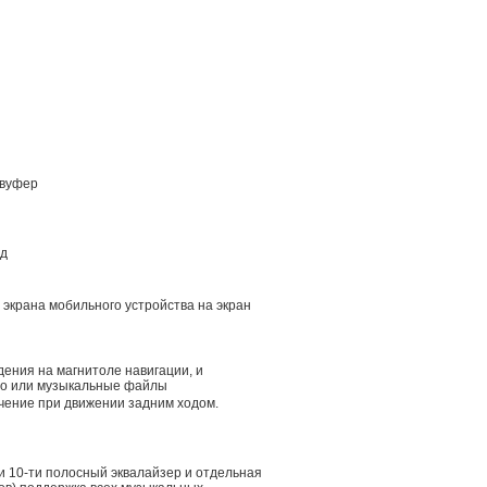
бвуфер
.д
 экрана мобильного устройства на экран
дения на магнитоле навигации, и
ио или музыкальные файлы
чение при движении задним ходом.
 и 10-ти полосный эквалайзер и отдельная