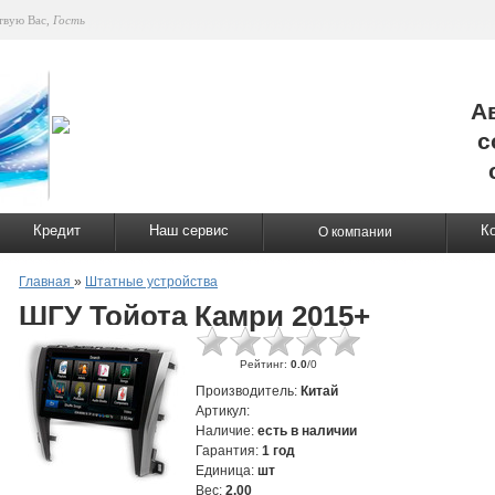
твую Вас
,
Гость
А
с
Кредит
Наш сервис
К
О компании
Главная
»
Штатные устройства
ШГУ Тойота Камри 2015+
Рейтинг
:
0.0
/
0
Производитель
:
Китай
Артикул
:
Наличие
:
есть в наличии
Гарантия
:
1 год
Единица
:
шт
Вес
:
2.00