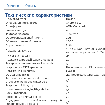
Описание
Отзывы
Технические характеристики
Производитель
Hoxiao
Операционная система
Android 8.1
Платформа
ARM Cortex A9
Количество ядер
4
Тактовая частота
1600Mhz
Объем оперативной памяти
1GB
Объем встроенной памяти
16GB
Форм-фактор
2DIN
"10" дюймов, цветной, емко
Параметры дисплея
высокого разрешения, 1024 х
Подключение WI-FI
Да
Поддержка громкой связи Bluetooth
да
Воспроизведение музыки Bluetooth
да
Встроенный GPS приемник
Навигационное ПО в комплек
Язык меню и навигации
русский
OBD диагностика
Да. Необходим OBD адаптер
Возможность выхода в Интернет,
да
отображение пробок на дороге
Встроенный браузер
да
Приложения Google, Play Market
да
Часы, календарь
да
Встроенный FM/AM тюнер
да
Поддержка телефонной книги с функцией
да
набора номера с экрана