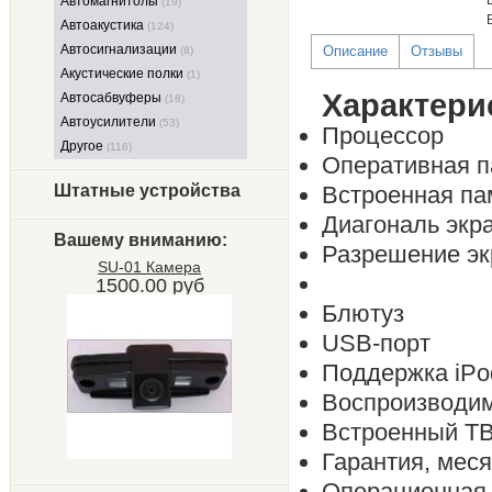
Автомагнитолы
(19)
Автоакустика
(124)
Автосигнализации
Описание
Отзывы
(8)
Акустические полки
(1)
Характери
Автосабвуферы
(18)
Автоусилители
(53)
Процессор
Другое
(116)
Оперативная п
Штатные устройства
Встроенная па
Диагональ экр
Вашему вниманию:
Разрешение эк
SU-01 Камера
1500.00 руб
Блютуз
USB-порт
Поддержка iPo
Воспроизводи
Встроенный Т
Гарантия, мес
Операционная