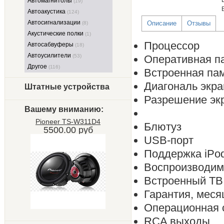
Автомагнитолы
(19)
Автоакустика
(124)
Автосигнализации
Описание
Отзывы
(8)
Акустические полки
(1)
Процессор
Автосабвуферы
(18)
Автоусилители
(53)
Оперативная п
Другое
(116)
Встроенная па
Диагональ экр
Штатные устройства
Разрешение эк
Вашему вниманию:
Pioneer TS-W311D4
Блютуз
5500.00 руб
USB-порт
Поддержка iPo
Воспроизводи
Встроенный ТВ
Гарантия, меся
Операционная 
RCA выходы