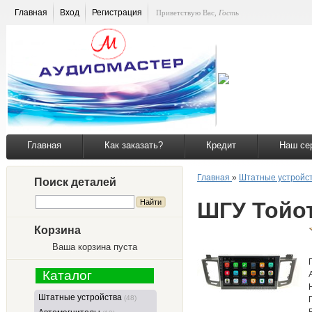
Главная
Вход
Регистрация
Приветствую Вас
,
Гость
Главная
Как заказать?
Кредит
Наш се
Главная
»
Штатные устройс
Поиск деталей
ШГУ Тойо
Корзина
Ваша корзина пуста
Каталог
Штатные устройства
(48)