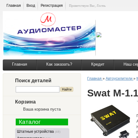
Главная
Вход
Регистрация
Приветствую Вас
,
Гость
Главная
Как заказать?
Кредит
Наш се
Главная
»
Автоусилители
»
Поиск деталей
Swat M-1.
Корзина
Ваша корзина пуста
Каталог
Штатные устройства
(48)