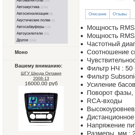
Автомагнитолы
(19)
Автоакустика
(124)
Автосигнализации
Описание
Отзывы
(8)
Акустические полки
(1)
Мощность RMS (
Автосабвуферы
(18)
Автоусилители
(53)
Мощность RMS (
Другое
(116)
Частотный диапа
Соотношение си
Моно
Чувствительност
Вашему вниманию:
Фильтр НЧ : 50 
ШГУ Шкода Октавия
Фильтр Subsonic
2008-13
16000.00 руб
Усиление басов,
Поворот фазы, °
RCA-входы
Высокоуровнев
Дистанционное
Напряжение пита
Размеры, мм : 2