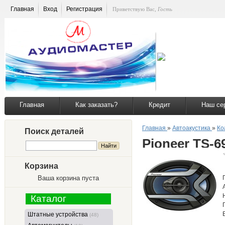
Главная
Вход
Регистрация
Приветствую Вас
,
Гость
Главная
Как заказать?
Кредит
Наш се
Главная
»
Автоакустика
»
Ко
Поиск деталей
Pioneer TS-6
Корзина
Ваша корзина пуста
Каталог
Штатные устройства
(48)