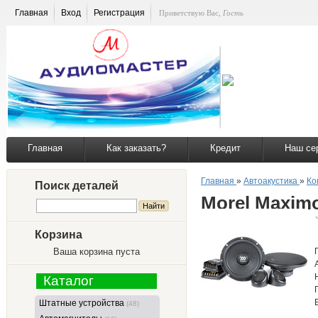
Главная
Вход
Регистрация
Приветствую Вас
,
Гость
Главная
Как заказать?
Кредит
Наш се
Главная
»
Автоакустика
»
Ко
Поиск деталей
Morel Maxim
Корзина
Ваша корзина пуста
Каталог
Штатные устройства
(48)