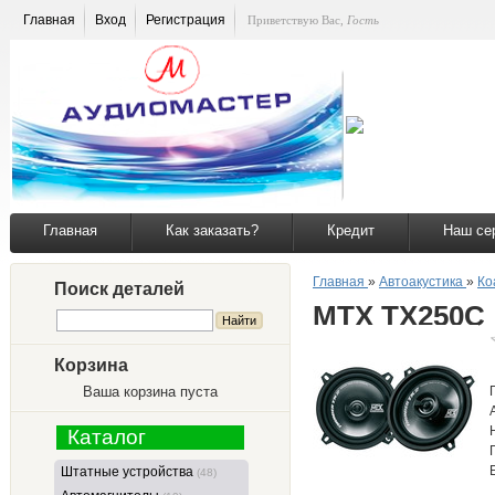
Главная
Вход
Регистрация
Приветствую Вас
,
Гость
Главная
Как заказать?
Кредит
Наш се
Главная
»
Автоакустика
»
Ко
Поиск деталей
MTX TX250C
Корзина
Ваша корзина пуста
Каталог
Штатные устройства
(48)