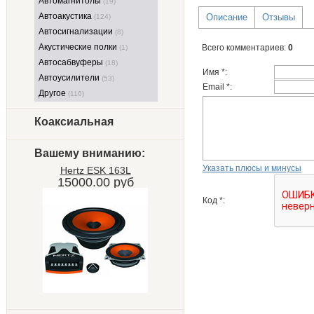
Автомагнитолы
(19)
Автоакустика
Описание
Отзывы
(124)
Автосигнализации
(8)
Акустические полки
Всего комментариев
:
0
(1)
Автосабвуферы
(18)
Имя *:
Автоусилители
(53)
Email *:
Другое
(116)
Коаксиальная
Вашему вниманию:
Указать плюсы и минусы
Hertz ESK 163L
15000.00 руб
Код *: