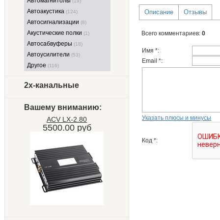
Автомагнитолы
(19)
Автоакустика
Описание
Отзывы
(124)
Автосигнализации
(8)
Акустические полки
Всего комментариев
:
0
(1)
Автосабвуферы
(18)
Имя *:
Автоусилители
(53)
Email *:
Другое
(116)
2х-канальные
Вашему вниманию:
Указать плюсы и минусы
ACV LX-2.80
5500.00 руб
Код *: