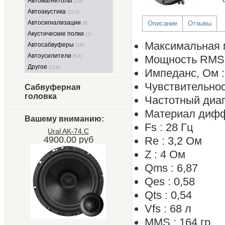
Автомагнитолы
(19)
Автоакустика
(124)
Автосигнализации
Описание
Отзывы
(8)
Акустические полки
(1)
Максимальная м
Автосабвуферы
(18)
Автоусилители
(53)
Мощность RMS, 
Другое
(116)
Импеданс, Ом :
Чувствительност
Сабвуферная
головка
Частотный диапа
Материал дифф
Вашему вниманию:
Fs : 28 Гц
Ural AK-74.C
4900.00 руб
Re : 3,2 Ом
Z : 4 Ом
Qms : 6,87
Qes : 0,58
Qts : 0,54
Vfs : 68 л
MMS : 164 гр