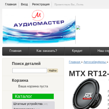
Главная
Вход
Регистрация
Приветствую Вас
,
Гость
Главная
Как заказать?
Кредит
Наш се
Главная
»
Автосабвуферы
»
Поиск деталей
MTX RT12
Корзина
Ваша корзина пуста
Каталог
Штатные устройства
(48)