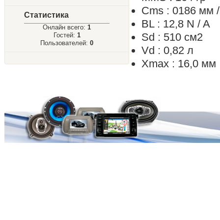
Cms : 0186 мм /
Статистика
BL : 12,8 N / A
Онлайн всего:
1
Sd : 510 см2
Гостей:
1
Пользователей:
0
Vd : 0,82 л
Xmax : 16,0 мм