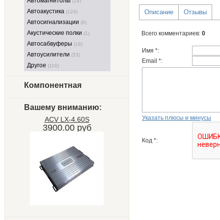
Автомагнитолы
(19)
Автоакустика
Описание
Отзывы
(124)
Автосигнализации
(8)
Акустические полки
Всего комментариев
:
0
(1)
Автосабвуферы
(18)
Имя *:
Автоусилители
(53)
Email *:
Другое
(116)
Компонентная
Вашему вниманию:
Указать плюсы и минусы
ACV LX-4.60S
3900.00 руб
Код *: