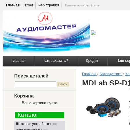
Главная
Вход
Регистрация
Приветствую Вас
,
Гость
Главная
Как заказать?
Кредит
Наш се
Главная
»
Автоакустика
»
Ко
Поиск деталей
MDLab SP-D1
Корзина
Ваша корзина пуста
Каталог
Штатные устройства
(48)