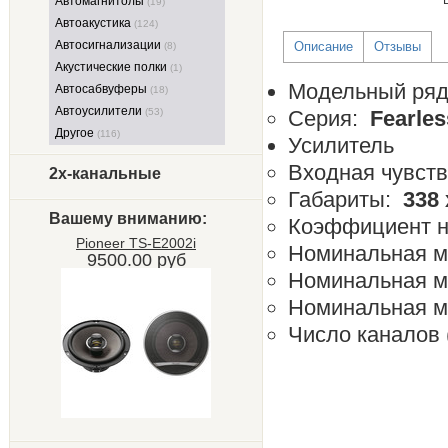
Автомагнитолы
(19)
Автоакустика
(124)
Автосигнализации
Описание
Отзывы
(8)
Акустические полки
(1)
Модельный ря
Автосабвуферы
(18)
Автоусилители
(53)
Серия:
Fearles
Другое
(116)
Усилитель
Входная чувст
2х-канальные
Габариты:
338 
Вашему вниманию:
Коэффициент н
Pioneer TS-E2002i
Номинальная м
9500.00 руб
Номинальная м
Номинальная м
Число каналов 