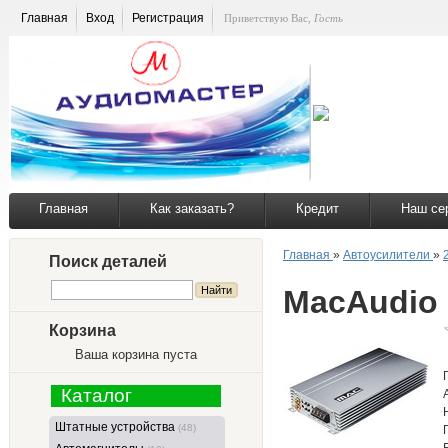
Главная
Вход
Регистрация
Приветствую Вас
,
Гость
Главная
Как заказать?
Кредит
Наш се
Главная
»
Автоусилители
»
Поиск деталей
MacAudio 
Корзина
Ваша корзина пуста
Каталог
Штатные устройства
(48)