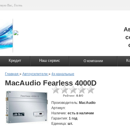
твую Вас
,
Гость
А
с
Кредит
Наш сервис
К
О компании
Главная
»
Автоусилители
»
4х-канальные
MacAudio Fearless 4000D
Рейтинг
:
0.0
/
0
Производитель
:
MacAudio
Артикул
:
Наличие
:
есть в наличии
Гарантия
:
1 год
Единица
:
шт.