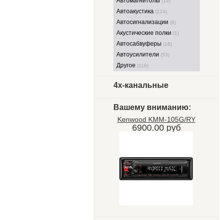
Автомагнитолы
(19)
Автоакустика
(124)
Автосигнализации
(8)
Акустические полки
(1)
Автосабвуферы
(18)
Автоусилители
(53)
Другое
(116)
4х-канальные
Вашему вниманию:
Kenwood KMM-105G/RY
6900.00 руб