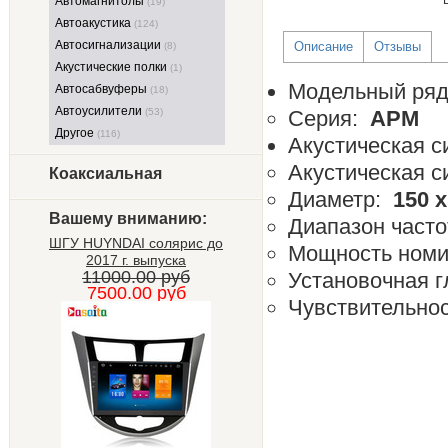
Автомагнитолы
(19)
Автоакустика
(124)
Автосигнализации
Описание
Отзывы
(8)
Акустические полки
(1)
Модельный ря
Автосабвуферы
(18)
Автоусилители
(53)
Серия:
APM
Другое
(116)
Акустическая с
Акустическая 
Коаксиальная
Диаметр:
150 
Вашему вниманию:
Диапазон част
ШГУ HUYNDAI солярис до
Мощность номи
2017 г. выпуска
11000.00 руб
Установочная 
7500.00 руб
Чувствительно