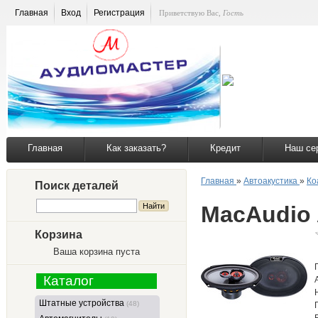
Главная
Вход
Регистрация
Приветствую Вас
,
Гость
Главная
Как заказать?
Кредит
Наш се
Главная
»
Автоакустика
»
Ко
Поиск деталей
MacAudio 
Корзина
Ваша корзина пуста
Каталог
Штатные устройства
(48)