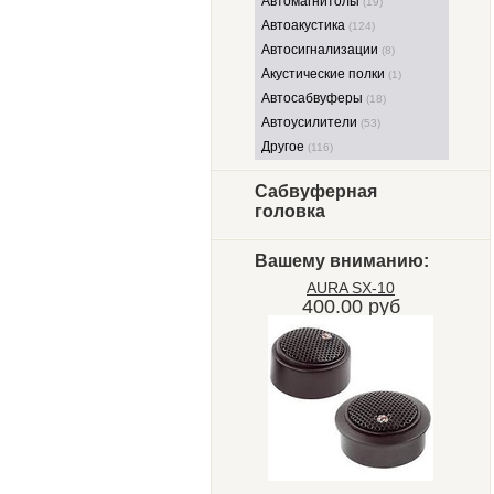
Автомагнитолы
(19)
Автоакустика
(124)
Автосигнализации
(8)
Акустические полки
(1)
Автосабвуферы
(18)
Автоусилители
(53)
Другое
(116)
Сабвуферная
головка
Вашему вниманию:
AURA SX-10
400.00 руб