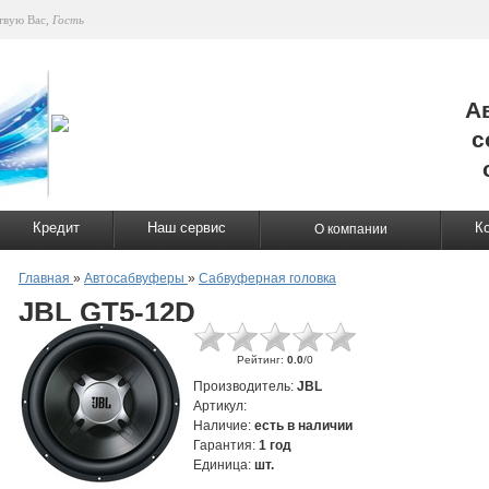
твую Вас
,
Гость
А
с
Кредит
Наш сервис
К
О компании
Главная
»
Автосабвуферы
»
Сабвуферная головка
JBL GT5-12D
Рейтинг
:
0.0
/
0
Производитель
:
JBL
Артикул
:
Наличие
:
есть в наличии
Гарантия
:
1 год
Единица
:
шт.