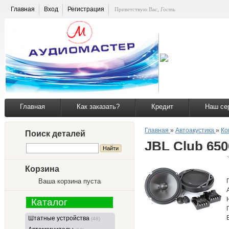
Главная
Вход
Регистрация
Приветствую Вас
,
Гость
Главная
Как заказать?
Кредит
Наш се
Главная
»
Автоакустика
»
Ко
Поиск деталей
JBL Club 65
Корзина
Ваша корзина пуста
Каталог
Штатные устройства
(48)