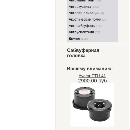
Автомагнитолы
(19)
Автоакустика
(124)
Автосигнализации
(8)
Акустические полки
(1)
Автосабвуферы
(18)
Автоусилители
(53)
Другое
(116)
Сабвуферная
головка
Вашему вниманию:
Avatar TTU-41
2900.00 руб