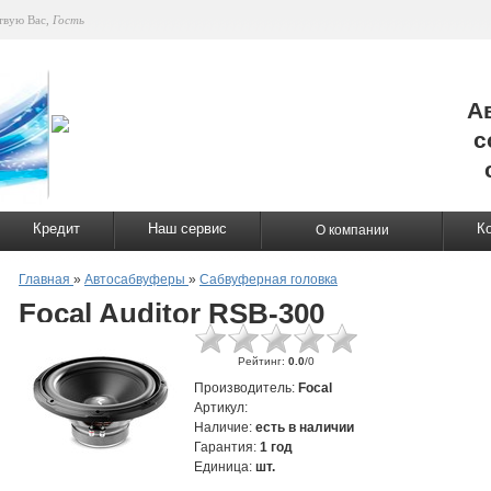
твую Вас
,
Гость
А
с
Кредит
Наш сервис
К
О компании
Главная
»
Автосабвуферы
»
Сабвуферная головка
Focal Auditor RSB-300
Рейтинг
:
0.0
/
0
Производитель
:
Focal
Артикул
:
Наличие
:
есть в наличии
Гарантия
:
1 год
Единица
:
шт.