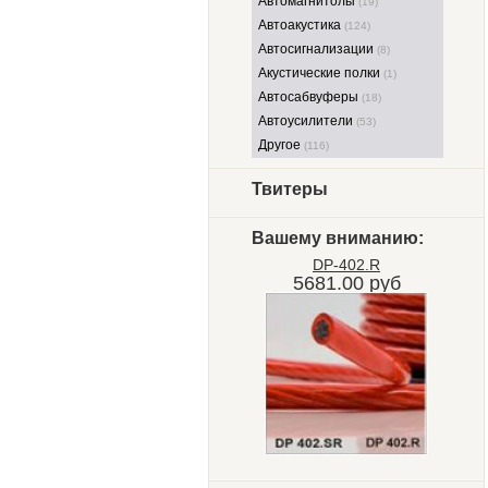
Автомагнитолы
(19)
Автоакустика
(124)
Автосигнализации
(8)
Акустические полки
(1)
Автосабвуферы
(18)
Автоусилители
(53)
Другое
(116)
Твитеры
Вашему вниманию:
DP-402.R
5681.00 руб