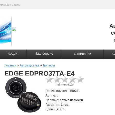
твую Вас
,
Гость
А
с
Кредит
Наш сервис
К
О компании
Главная
»
Автоакустика
»
Твитеры
EDGE EDPRO37TA-E4
Рейтинг
:
0.0
/
0
Производитель
:
EDGE
Артикул
:
Наличие
:
есть в наличии
Гарантия
:
1 год
Единица
:
шт.