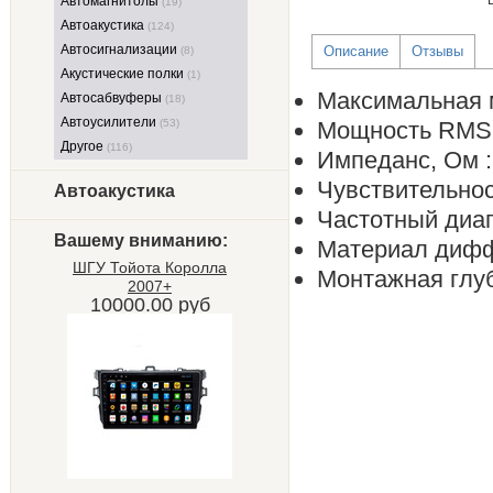
Автомагнитолы
(19)
Автоакустика
(124)
Автосигнализации
Описание
Отзывы
(8)
Акустические полки
(1)
Максимальная м
Автосабвуферы
(18)
Автоусилители
(53)
Мощность RMS, 
Другое
(116)
Импеданс, Ом :
Чувствительност
Автоакустика
Частотный диапа
Вашему вниманию:
Материал дифф
ШГУ Тойота Королла
Монтажная глуб
2007+
10000.00 руб