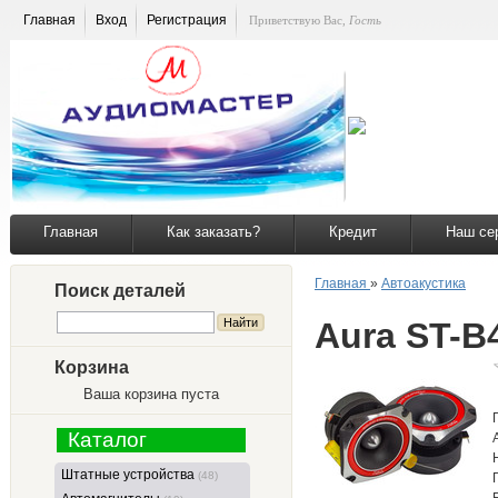
Главная
Вход
Регистрация
Приветствую Вас
,
Гость
Главная
Как заказать?
Кредит
Наш се
Главная
»
Автоакустика
Поиск деталей
Aura ST-B
Корзина
Ваша корзина пуста
Каталог
Штатные устройства
(48)