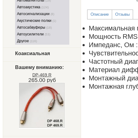
Автомагнитолы
(19)
Автоакустика
(124)
Автосигнализации
Описание
Отзывы
(8)
Акустические полки
(1)
Максимальная м
Автосабвуферы
(18)
Автоусилители
(53)
Мощность RMS, 
Другое
(116)
Импеданс, Ом :
Чувствительност
Коаксиальная
Частотный диапа
Вашему вниманию:
Материал дифф
DP-469.R
Монтажный диам
265.00 руб
Монтажная глуб