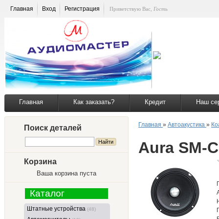
Главная
Вход
Регистрация
Приветствую Вас
,
Гость
Главная
Как заказать?
Кредит
Наш се
Главная
»
Автоакустика
»
Ко
Поиск деталей
Aura SM-C
Корзина
Ваша корзина пуста
Каталог
Штатные устройства
(48)