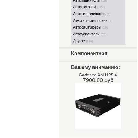
Автомагнитолы
(19)
Автоакустика
(124)
Автосигнализации
(8)
Акустические полки
(1)
Автосабвуферы
(18)
Автоусилители
(53)
Другое
(116)
Компонентная
Вашему вниманию:
Cadence XaH125.4
7900.00 руб