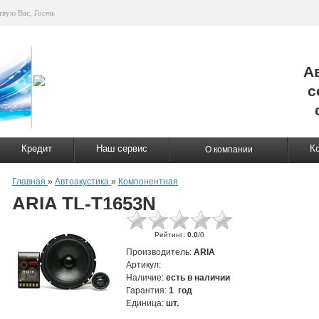
твую Вас
,
Гость
А
с
Кредит
Наш сервис
К
О компании
Главная
»
Автоакустика
»
Компонентная
ARIA TL-T1653N
Рейтинг
:
0.0
/
0
Производитель
:
ARIA
Артикул
:
Наличие
:
есть в наличии
Гарантия
:
1 год
Единица
:
шт.