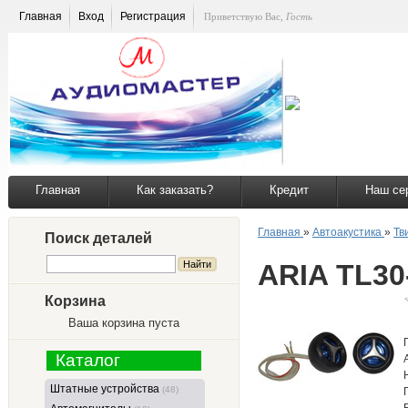
Главная
Вход
Регистрация
Приветствую Вас
,
Гость
Главная
Как заказать?
Кредит
Наш се
Главная
»
Автоакустика
»
Тв
Поиск деталей
ARIA TL30
Корзина
Ваша корзина пуста
Каталог
Штатные устройства
(48)