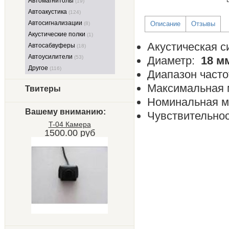
Автомагнитолы
(19)
Автоакустика
(124)
Автосигнализации
Описание
Отзывы
(8)
Акустические полки
(1)
Акустическая 
Автосабвуферы
(18)
Автоусилители
(53)
Диаметр:
18 м
Другое
(116)
Диапазон част
Максимальная 
Твитеры
Номинальная м
Вашему вниманию:
Чувствительно
T-04 Камера
1500.00 руб