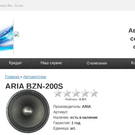
твую Вас
,
Гость
А
с
Кредит
Наш сервис
К
О компании
Главная
»
Автоакустика
ARIA BZN-200S
Рейтинг
:
0.0
/
0
Производитель
:
ARIA
Артикул
:
Наличие
:
есть в наличии
Гарантия
:
1 год
Единица
:
шт.