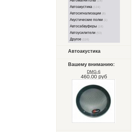
Автомагнитолы
(19)
Автоакустика
(124)
Автосигнализации
(8)
Акустические полки
(1)
Автосабвуферы
(18)
Автоусилители
(53)
Другое
(116)
Автоакустика
Вашему вниманию:
DMG-6
460.00 руб