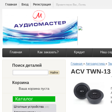
Главная
Вход
Регистрация
Приветствую Вас
,
Гость
Главная
Как заказать?
Кредит
Наш се
Главная
»
Автоакустика
»
Тв
Поиск деталей
ACV TWN-13
Корзина
Ваша корзина пуста
Каталог
Штатные устройства
(48)