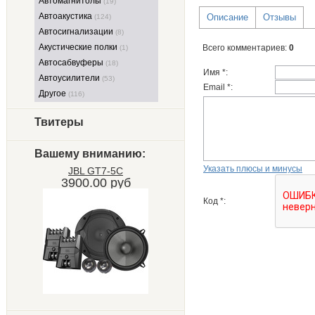
Автомагнитолы
(19)
Автоакустика
Описание
Отзывы
(124)
Автосигнализации
(8)
Акустические полки
Всего комментариев
:
0
(1)
Автосабвуферы
(18)
Имя *:
Автоусилители
(53)
Email *:
Другое
(116)
Твитеры
Вашему вниманию:
Указать плюсы и минусы
JBL GT7-5C
3900.00 руб
Код *: