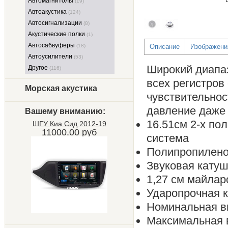
Автомагнитолы
(19)
Автоакустика
(124)
Автосигнализации
(8)
Акустические полки
(1)
Автосабвуферы
(18)
Описание
Изображени
Автоусилители
(53)
Широкий диапаз
Другое
(116)
всех регистров
Морская акустика
чувствительнос
давление даже 
Вашему вниманию:
16.51см 2-х по
ШГУ Киа Сид 2012-19
11000.00 руб
система
Полипропилено
Звуковая катуш
1,27 см майлар
Ударопрочная к
Номинальная вы
Максимальная 