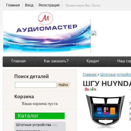
Главная
Вход
Регистрация
Приветствую Вас
,
Гость
Главная
Как заказать?
Кредит
Наш се
Главная
»
Штатные устройс
Поиск деталей
ШГУ HUYNDAI
Корзина
Ваша корзина пуста
Каталог
Штатные устройства
(48)