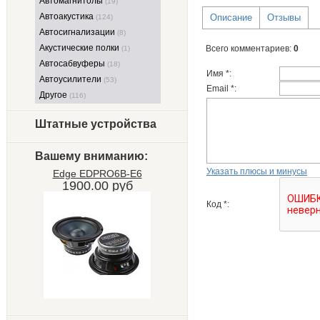
Автомагнитолы
(19)
Автоакустика
Описание
Отзывы
(124)
Автосигнализации
(8)
Акустические полки
Всего комментариев
:
0
(1)
Автосабвуферы
(18)
Имя *:
Автоусилители
(53)
Email *:
Другое
(116)
Штатные устройства
Вашему вниманию:
Указать плюсы и минусы
Edge EDPRO6B-E6
1900.00 руб
Код *: