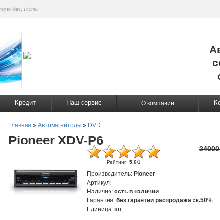
твую Вас
,
Гость
А
с
Кредит
Наш сервис
К
О компании
Главная
»
Автомагнитолы
»
DVD
Pioneer XDV-P6
24000
Рейтинг
:
5.0
/
1
Производитель
:
Pioneer
Артикул
:
Наличие
:
есть в наличии
Гарантия
:
без гарантии распродажа ск.50%
Единица
:
шт