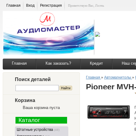
Главная
Вход
Регистрация
Приветствую Вас
,
Гость
Главная
Как заказать?
Кредит
Наш се
Главная
»
Автомагнитолы
»
Поиск деталей
Pioneer MVH
Корзина
Ваша корзина пуста
Каталог
Штатные устройства
(48)