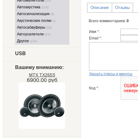
Автомагнитолы
(19)
Автоакустика
Описание
Отзывы
(124)
Автосигнализации
(8)
Акустические полки
Всего комментариев
:
0
(1)
Автосабвуферы
(18)
Имя *:
Автоусилители
(53)
Email *:
Другое
(116)
USB
Вашему вниманию:
Указать плюсы и минусы
MTX TX265S
6900.00 руб
Код *: