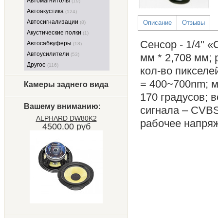
Автомагнитолы
(19)
Автоакустика
(124)
Автосигнализации
Описание
Отзывы
(8)
Акустические полки
(1)
Cенсор - 1/4" 
Автосабвуферы
(18)
Автоусилители
(53)
мм * 2,708 мм;
Другое
(116)
кол-во пикселей
= 400~700nm; м
Камеры заднего вида
170 градусов; 
Вашему вниманию:
сигнала – CVBS
ALPHARD DW80K2
рабочее напряж
4500.00 руб