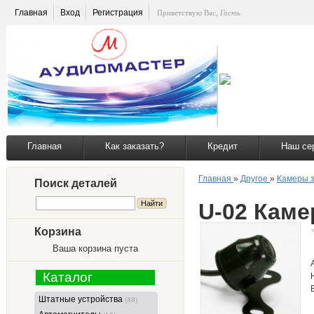
Главная
Вход
Регистрация
Приветствую Вас
,
Гость
Главная
Как заказать?
Кредит
Наш се
Главная
»
Другое
»
Камеры з
Поиск деталей
U-02 Каме
Корзина
Ваша корзина пуста
Каталог
Штатные устройства
(48)