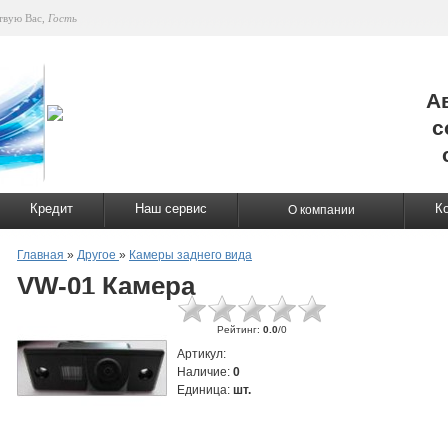
твую Вас
,
Гость
А
с
Кредит
Наш сервис
К
О компании
Главная
»
Другое
»
Камеры заднего вида
VW-01 Камера
Рейтинг
:
0.0
/
0
Артикул
:
Наличие
:
0
Единица
:
шт.