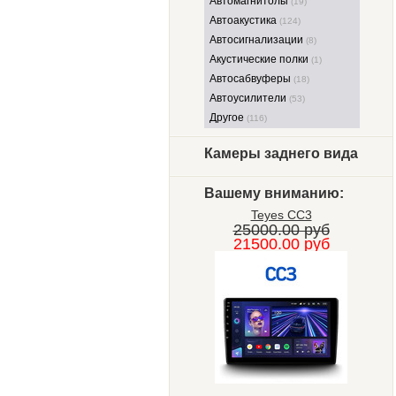
Автомагнитолы
(19)
Автоакустика
(124)
Автосигнализации
(8)
Акустические полки
(1)
Автосабвуферы
(18)
Автоусилители
(53)
Другое
(116)
Камеры заднего вида
Вашему вниманию:
Teyes CC3
25000.00 руб
21500.00 руб