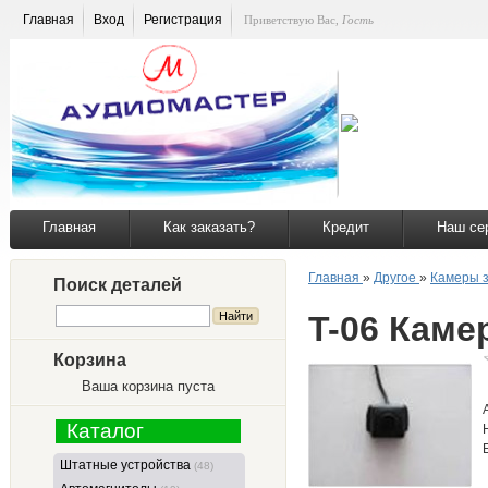
Главная
Вход
Регистрация
Приветствую Вас
,
Гость
Главная
Как заказать?
Кредит
Наш се
Главная
»
Другое
»
Камеры з
Поиск деталей
T-06 Каме
Корзина
Ваша корзина пуста
Каталог
Штатные устройства
(48)