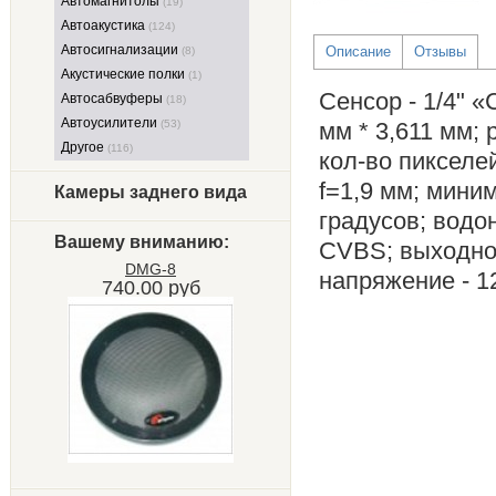
Автомагнитолы
(19)
Автоакустика
(124)
Автосигнализации
Описание
Отзывы
(8)
Акустические полки
(1)
Cенсор - 1/4" 
Автосабвуферы
(18)
Автоусилители
(53)
мм * 3,611 мм;
Другое
(116)
кол-во пикселей
f=1,9 мм; миним
Камеры заднего вида
градусов; водо
Вашему вниманию:
CVBS; выходной
DMG-8
напряжение - 1
740.00 руб