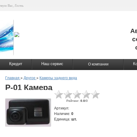
твую Вас
,
Гость
А
с
Кредит
Наш сервис
К
О компании
Главная
»
Другое
»
Камеры заднего вида
P-01 Камера
Рейтинг
:
0.0
/
0
Артикул
:
Наличие
:
0
Единица
:
шт.