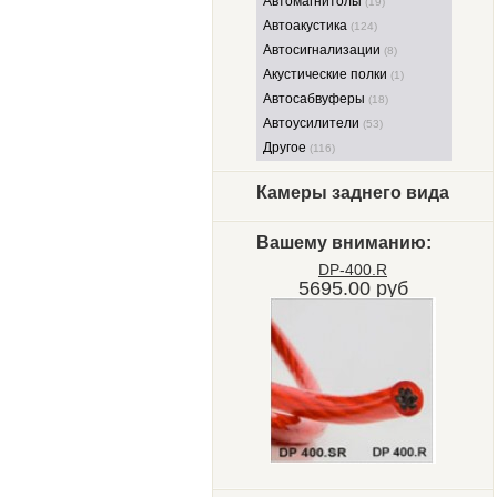
Автомагнитолы
(19)
Автоакустика
(124)
Автосигнализации
(8)
Акустические полки
(1)
Автосабвуферы
(18)
Автоусилители
(53)
Другое
(116)
Камеры заднего вида
Вашему вниманию:
DP-400.R
5695.00 руб