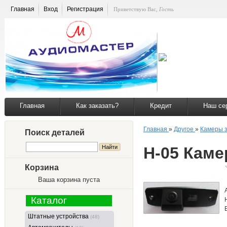
Главная
Вход
Регистрация
Приветствую Вас
,
Гость
Главная
Как заказать?
Кредит
Наш се
Главная
»
Другое
»
Камеры з
Поиск деталей
H-05 Каме
Корзина
Ваша корзина пуста
Каталог
Штатные устройства
(48)