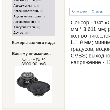
Автомагнитолы
(19)
Автоакустика
(124)
Автосигнализации
Описание
Отзывы
(8)
Акустические полки
(1)
Cенсор - 1/4" 
Автосабвуферы
(18)
Автоусилители
(53)
мм * 3,611 мм;
Другое
(116)
кол-во пикселей
f=1,9 мм; миним
Камеры заднего вида
градусов; водо
Вашему вниманию:
CVBS; выходной
Avatar MTU-80
напряжение - 1
3900.00 руб