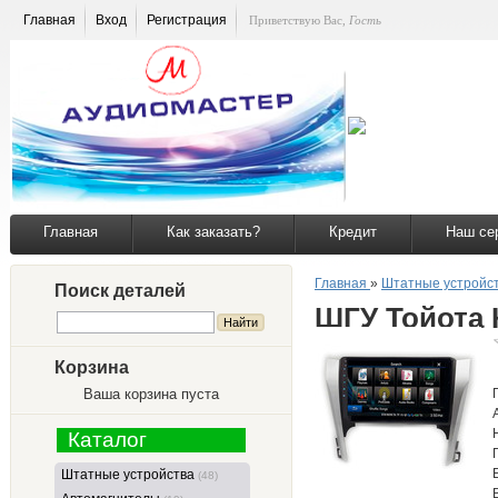
Главная
Вход
Регистрация
Приветствую Вас
,
Гость
Главная
Как заказать?
Кредит
Наш се
Главная
»
Штатные устройс
Поиск деталей
ШГУ Тойота 
Корзина
Ваша корзина пуста
Каталог
Штатные устройства
(48)