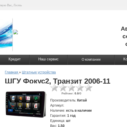
твую Вас
,
Гость
А
с
Кредит
Наш сервис
К
О компании
Главная
»
Штатные устройства
ШГУ Фокус2, Транзит 2006-11
Рейтинг
:
0.0
/
0
Производитель
:
Китай
Артикул
:
Наличие
:
есть в наличии
Гарантия
:
1 год
Единица
:
шт
Вес
:
1.50