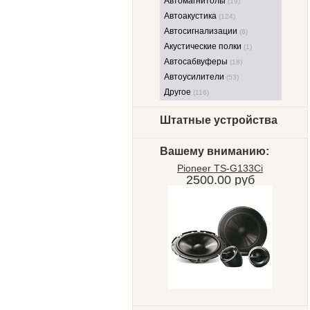
Автомагнитолы
(19)
Автоакустика
(124)
Автосигнализации
(8)
Акустические полки
(1)
Автосабвуферы
(18)
Автоусилители
(53)
Другое
(116)
Штатные устройства
Вашему вниманию:
Pioneer TS-G133Ci
2500.00 руб