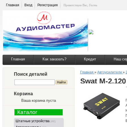
Главная
Вход
Регистрация
Приветствую Вас
,
Гость
Главная
Как заказать?
Кредит
Наш се
Главная
»
Автоусилители
»
Поиск деталей
Swat M-2.120
Корзина
Ваша корзина пуста
Каталог
Штатные устройства
(48)