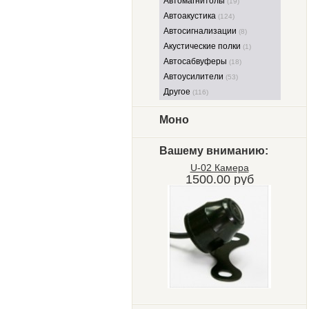
Автомагнитолы
(19)
Автоакустика
(124)
Автосигнализации
(8)
Акустические полки
(1)
Автосабвуферы
(18)
Автоусилители
(53)
Другое
(116)
Моно
Вашему вниманию:
U-02 Камера
1500.00 руб