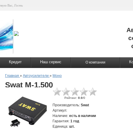
твую Вас
,
Гость
А
с
Кредит
Наш сервис
К
О компании
Главная
»
Автоусилители
»
Моно
Swat M-1.500
Рейтинг
:
0.0
/
0
Производитель
:
Swat
Артикул
:
Наличие
:
есть в наличии
Гарантия
:
1 год
Единица
:
шт.